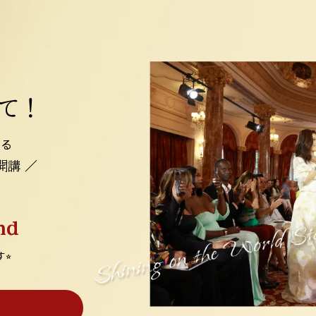
て！
する
開講 ／
nd
⭐︎